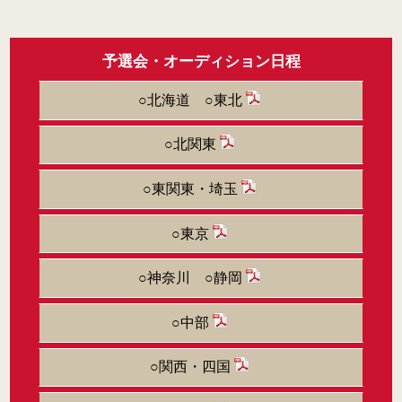
予選会・オーディション日程
○北海道 ○東北
○北関東
○東関東・埼玉
○東京
○神奈川 ○静岡
○中部
○関西・四国