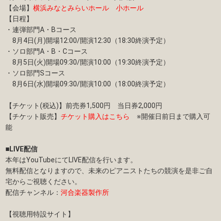
【会場】
横浜みなとみらいホール 小ホール
【日程】
・連弾部門A・Bコース
8月4日(月)開場12:00/開演12:30（18:30終演予定）
・ソロ部門A・B・Cコース
8月5日(火)開場09:30/開演10:00（19:30終演予定）
・ソロ部門Sコース
8月6日(水)開場09:30/開演10:00（18:00終演予定）
【チケット(税込)】前売券1,500円 当日券2,000円
【チケット販売】
チケット購入はこちら
※開催日前日まで購入可
能
■LIVE配信
本年はYouTubeにてLIVE配信を行います。
無料配信となりますので、未来のピアニストたちの競演を是非ご自
宅からご視聴ください。
配信チャンネル：
河合楽器製作所
【視聴用特設サイト】