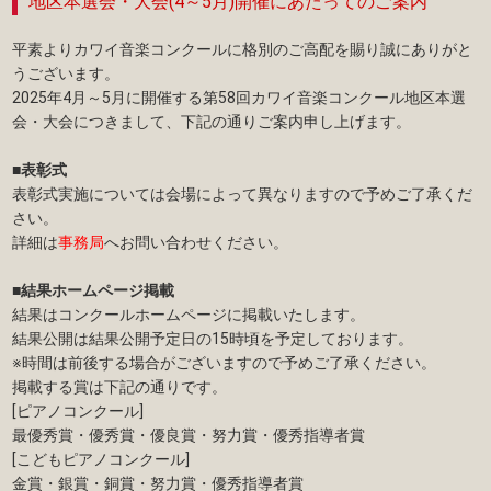
地区本選会・大会(4～5月)開催にあたってのご案内
平素よりカワイ音楽コンクールに格別のご高配を賜り誠にありがと
うございます。
2025年4月～5月に開催する第58回カワイ音楽コンクール地区本選
会・大会につきまして、下記の通りご案内申し上げます。
■表彰式
表彰式実施については会場によって異なりますので予めご了承くだ
さい。
詳細は
事務局
へお問い合わせください。
■結果ホームページ掲載
結果はコンクールホームページに掲載いたします。
結果公開は結果公開予定日の15時頃を予定しております。
※時間は前後する場合がございますので予めご了承ください。
掲載する賞は下記の通りです。
[ピアノコンクール]
最優秀賞・優秀賞・優良賞・努力賞・優秀指導者賞
[こどもピアノコンクール]
金賞・銀賞・銅賞・努力賞・優秀指導者賞