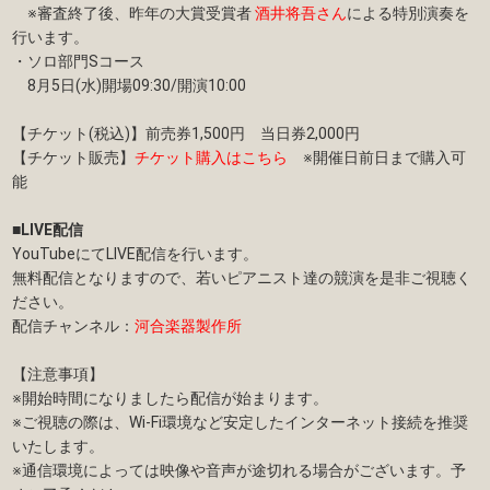
※審査終了後、昨年の大賞受賞者
酒井将吾さん
による特別演奏を
行います。
・ソロ部門Sコース
8月5日(水)開場09:30/開演10:00
【チケット(税込)】前売券1,500円 当日券2,000円
【チケット販売】
チケット購入はこちら
※開催日前日まで購入可
能
■LIVE配信
YouTubeにてLIVE配信を行います。
無料配信となりますので、若いピアニスト達の競演を是非ご視聴く
ださい。
配信チャンネル：
河合楽器製作所
【注意事項】
※開始時間になりましたら配信が始まります。
※ご視聴の際は、Wi-Fi環境など安定したインターネット接続を推奨
いたします。
※通信環境によっては映像や音声が途切れる場合がございます。予